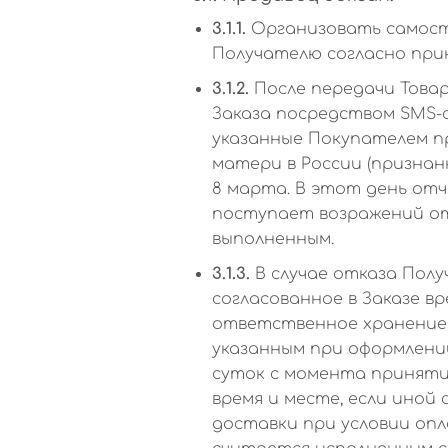
3.1.1.
Организовать самосто
Получателю согласно прин
3.1.2.
После передачи Това
Заказа посредством SMS-
указанные Покупателем п
матери в России (признанн
8 марта. В этот день от
поступает возражений от
выполненным.
3.1.3.
В случае отказа Полу
согласованное в Заказе в
ответственное хранение 
указанным при оформлени
суток с момента приняти
время и месте, если иной
доставки при условии опл