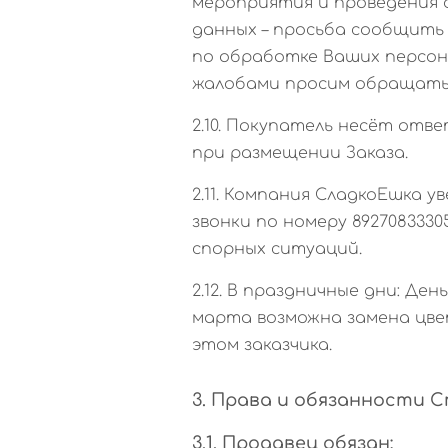
мероприятия и проведения а
данных – просьба сообщить
по обработке Ваших персон
жалобами просим обращаться
2.10. Покупатель несёт от
при размещении Заказа.
2.11. Компания СладкоЕшка у
звонки по номеру 892708333
спорных ситуаций.
2.12. В праздничные дни: Де
марта возможна замена цвет
этом заказчика.
3. Права и обязанности 
3.1. Продавец обязан: