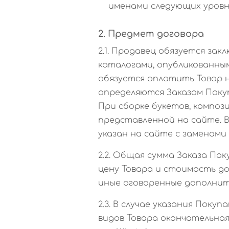
именами следующих уровн
2. Предмет договора
2.1. Продавец обязуется з
каталогами, опубликованным
обязуется оплатить Товар н
определяются Заказом Поку
При сборке букетов, композ
представленной на сайте. В
указан на сайте с заменами
2.2. Общая сумма Заказа Пок
цену Товара и стоимость д
иные оговоренные дополнит
2.3. В случае указания Пок
видов Товара окончательная