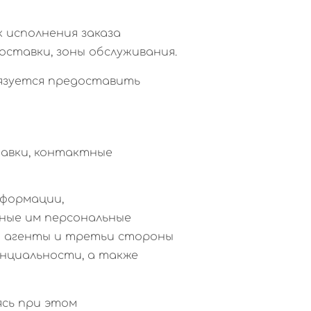
к исполнения заказа
оставки, зоны обслуживания.
бязуется предоставить
ставки, контактные
нформации,
нные им персональные
и агенты и третьи стороны
нциальности, а также
ясь при этом