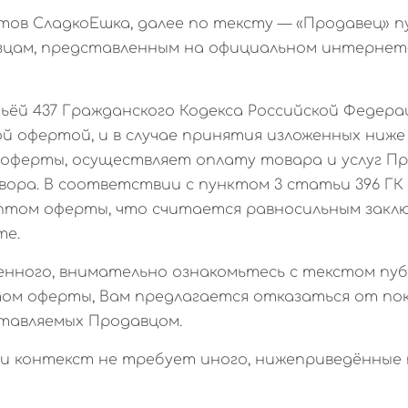
кетов СладкоЕшка, далее по тексту — «Продавец»
зцам, представленным на официальном интерне
тьёй 437 Гражданского Кодекса Российской Федера
й офертой, и в случае принятия изложенных ниже 
оферты, осуществляет оплату товара и услуг П
ора. В соответствии с пунктом 3 статьи 396 ГК 
птом оферты, что считается равносильным закл
те.
женного, внимательно ознакомьтесь с текстом пуб
том оферты, Вам предлагается отказаться от пок
ставляемых Продавцом.
если контекст не требует иного, нижеприведённ