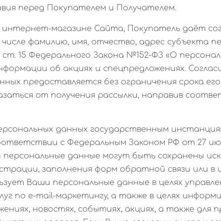
вия перед Покупателем и Получателем.
 в интернет-магазине Сайта, Покупатель даёт со
 числе фамилию, имя, отчество, адрес субъекта п
, ст. 15 Федерального Закона №152-ФЗ «О персональн
информации об акциях и спецпредложениях. Соглас
нных предоставляется без ограничения срока его
азаться от получения рассылки, направив соотв
 персональных данных государственным инстанция
ответствии с Федеральным Законом РФ от 27 июля
и персональные данные могут быть сохранены иск
истрации, заполнения форм обратной связи или в
ьзует Ваши персональные данные в целях управле
луг по e-mail-маркетингу, а также в целях информ
жениях, новостях, событиях, акциях, а также для