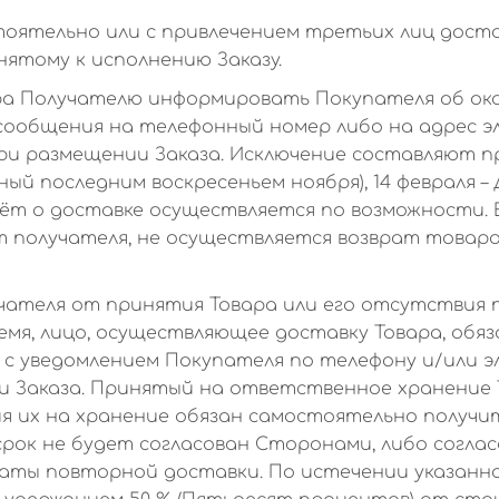
ятельно или с привлечением третьих лиц достав
ятому к исполнению Заказу.
ра Получателю информировать Покупателя об око
сообщения на телефонный номер либо на адрес э
ри размещении Заказа. Исключение составляют п
ый последним воскресеньем ноября), 14 февраля – 
чёт о доставке осуществляется по возможности. 
 получателя, не осуществляется возврат товара
чателя от принятия Товара или его отсутствия 
ремя, лицо, осуществляющее доставку Товара, обя
с уведомлением Покупателя по телефону и/или э
и Заказа. Принятый на ответственное хранение 
я их на хранение обязан самостоятельно получи
 срок не будет согласован Сторонами, либо согла
аты повторной доставки. По истечении указанно