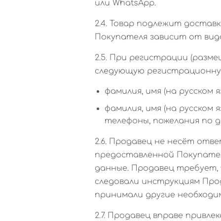
или WhatsApp.
2.4. Товар подлежит доставк
Покупателя зависит от вида
2.5. При регистрации (раз
следующую регистрационную
фамилия, имя (на русском 
фамилия, имя (на русском
телефоны, пожелания по д
2.6. Продавец не несёт от
предоставленной Покупателе
данные. Продавец требует
следовали инструкциям Про
принимали другие необходи
2.7. Продавец вправе привле