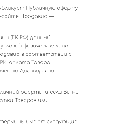
 публикует Публичную оферту
т-сайте Продавца —
ции (ГК РФ) данный
условий физическое лицо,
родавца в соответствии с
РК, оплата Товара
ючению Договора на
личной оферты, и если Вы не
упки Товаров или
ые термины имеют следующие