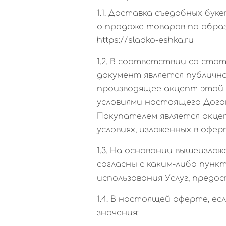
1.1. Доставка съедобных бу
о продаже товаров по обра
https://sladko-eshka.ru
1.2. В соответствии со ста
документ является публично
производящее акцепт этой 
условиями настоящего Догов
Покупателем является акце
условиях, изложенных в офер
1.3. На основании вышеизло
согласны с каким-либо пунк
использования Услуг, предо
1.4. В настоящей оферте, 
значения: