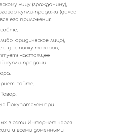
кому лицу (гражданину),
оговор купли-продажи (далее
все его приложения.
-сайте.
либо юридическое лицо),
е и доставку товаров,
ептует) настоящее
ой купли-продажи.
ора.
ернет-сайте.
Товар.
ные Покупателем при
ных в сети Интернет через
ka.ru и всеми доменными