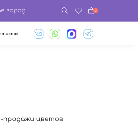
е город
0
нтакты
и-продажи цветов