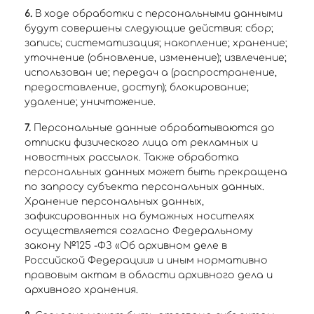
6.
В ходе обработки с персональными данными
будут совершены следующие действия: сбор;
запись; систематизация; накопление; хранение;
уточнение (обновление, изменение); извлечение;
использован ие; передач а (распространение,
предоставление, доступ); блокирование;
удаление; уничтожение.
7.
Персональные данные обрабатываются до
отписки физического лица от рекламных и
новостных рассылок. Также обработка
персональных данных может быть прекращена
по запросу субъекта персональных данных.
Хранение персональных данных,
зафиксированных на бумажных носителях
осуществляется согласно Федеральному
закону №125 -ФЗ «Об архивном деле в
Российской Федерации» и иным нормативно
правовым актам в области архивного дела и
архивного хранения.