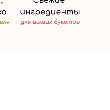
,
Свежие
ко
ингредиенты
еля
для ваших
букетов