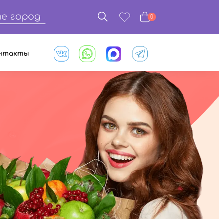
е город
0
нтакты