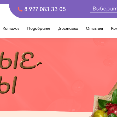
Выберит
8 927 083 33 05
Каталог
Подобрать
Доставка
Отзывы
Ко