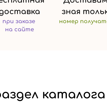
есплатная
Доставим
доставка
зная
толь
при заказе
номер
получат
на сайте
аздел каталога