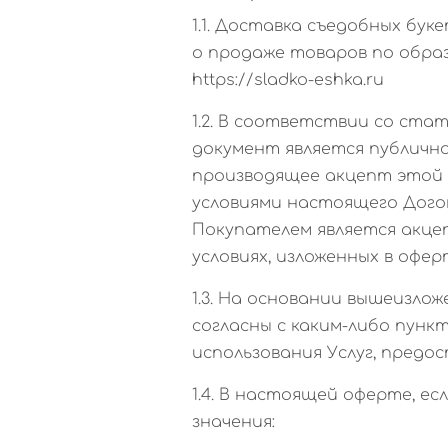
1.1. Доставка съедобных бу
о продаже товаров по обра
https://sladko-eshka.ru
1.2. В соответствии со ста
документ является публично
производящее акцепт этой 
условиями настоящего Догов
Покупателем является акце
условиях, изложенных в офер
1.3. На основании вышеизло
согласны с каким-либо пунк
использования Услуг, предо
1.4. В настоящей оферте, 
значения: