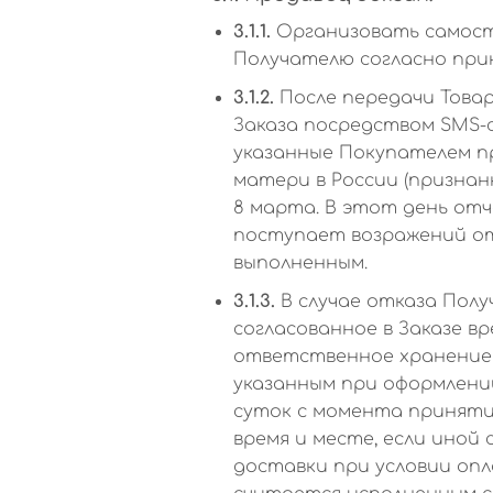
3.1.1.
Организовать самосто
Получателю согласно прин
3.1.2.
После передачи Това
Заказа посредством SMS-
указанные Покупателем п
матери в России (признанн
8 марта. В этот день от
поступает возражений от
выполненным.
3.1.3.
В случае отказа Полу
согласованное в Заказе в
ответственное хранение 
указанным при оформлени
суток с момента приняти
время и месте, если иной
доставки при условии опл