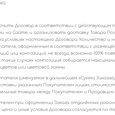
ей.
аключить Договор в соответствии с действующим 
и на Сайте, и организовать доставку Товара По
а условиях настоящего Договора. Количество и 
пателя, оформленным в соответствии с размещё
иций или композиций не всегда возможно 100% по
 таких случаях композиция собирается максималь
 цветов или цветовой гаммы.
упателя (именуемая в дальнейшем «Сумма Заказа»)
оставки указанным Покупателем лицам, стоимост
ельные товары между Покупателем и Продавцом.
упателем при оформлении Заказа отдалённых район
 цена и иные условия Договора согласуются по т