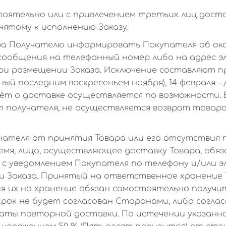
ятельно или с привлечением третьих лиц достав
ятому к исполнению Заказу.
ра Получателю информировать Покупателя об око
сообщения на телефонный номер либо на адрес э
ри размещении Заказа. Исключение составляют п
ый последним воскресеньем ноября), 14 февраля – 
чёт о доставке осуществляется по возможности. 
 получателя, не осуществляется возврат товара
чателя от принятия Товара или его отсутствия 
ремя, лицо, осуществляющее доставку Товара, обя
с уведомлением Покупателя по телефону и/или э
и Заказа. Принятый на ответственное хранение 
я их на хранение обязан самостоятельно получи
 срок не будет согласован Сторонами, либо согла
аты повторной доставки. По истечении указанно