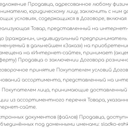
дложение Продавца, адресованное любому физичес
имателю, юридическому лицу, заключить с ним д
щих условиях, содержащихся в Договоре, включая 
реализующая Товар, представленный на интернет
о (гражданин, индивидуальный предприниматель 
именуемый в дальнейшем «Заказ») на приобретени
змещена на «Интернет-сайте», принимает (акц
ферту) Продавца о заключении Договора розничн
оговорочное принятие Покупателем условий Догов
енований ассортимента, представленный на инт
е Покупателем лица, принимающие доставленный 
ции из ассортиментного перечня Товара, указан
тернет-сайте.
ктронных документов (файлов) Продавца, доступ
объединённых под доменными именами: sladko-esh