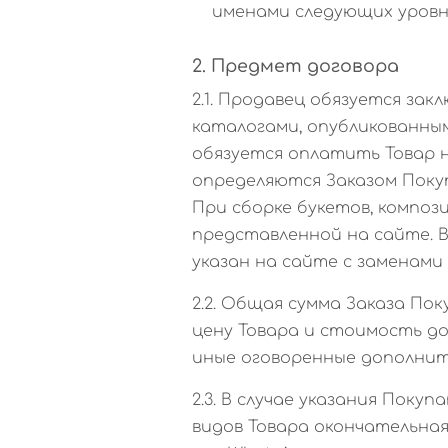
именами следующих уровн
2. Предмет договора
2.1. Продавец обязуется з
каталогами, опубликованным
обязуется оплатить Товар н
определяются Заказом Поку
При сборке букетов, композ
представленной на сайте. В
указан на сайте с заменами
2.2. Общая сумма Заказа Пок
цену Товара и стоимость д
иные оговоренные дополнит
2.3. В случае указания Пок
видов Товара окончательная