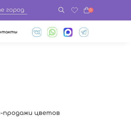
е город
0
нтакты
и-продажи цветов