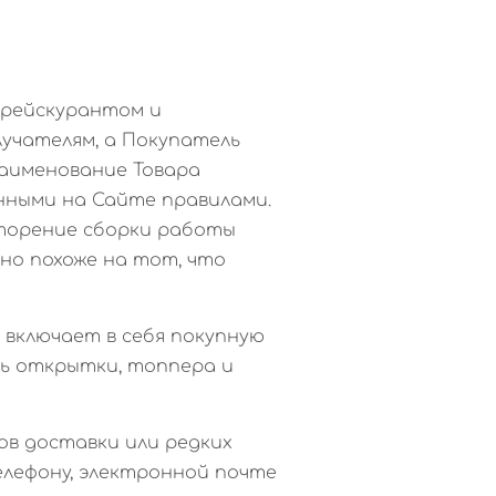
прейскурантом и
лучателям, а Покупатель
наименование Товара
нными на Сайте правилами.
вторение сборки работы
но похоже на тот, что
, включает в себя покупную
ь открытки, топпера и
ов доставки или редких
елефону, электронной почте