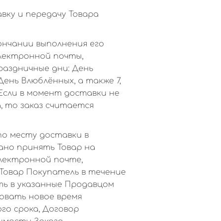
ку и передачу Товара
нчании выполнения его
лектронной почты,
раздничные дни: День
День Влюблённых, а также 7,
Если в момент доставки не
, то заказ считается
по месту доставки в
зано принять Товар на
лектронной почте,
Товар Покупатель в течение
ть в указанные Продавцом
совать новое время
го срока, Договор