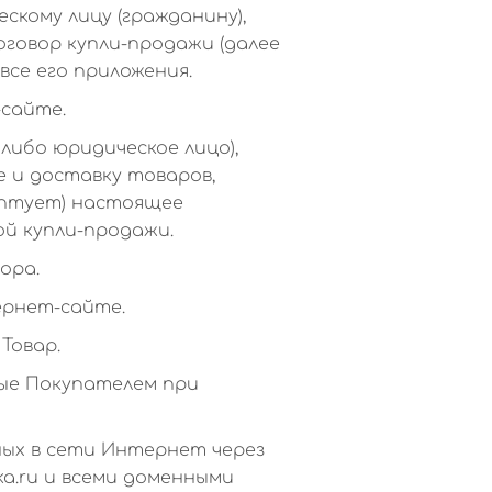
кому лицу (гражданину),
оговор купли-продажи (далее
все его приложения.
-сайте.
либо юридическое лицо),
е и доставку товаров,
ептует) настоящее
ой купли-продажи.
ора.
ернет-сайте.
Товар.
ные Покупателем при
ных в сети Интернет через
ka.ru и всеми доменными