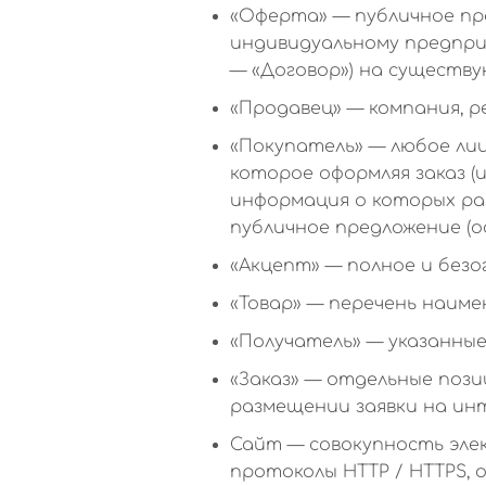
«Оферта» — публичное пре
индивидуальному предприн
— «Договор») на существую
«Продавец» — компания, 
«Покупатель» — любое лиц
которое оформляя заказ (
информация о которых ра
публичное предложение (о
«Акцепт» — полное и без
«Товар» — перечень наим
«Получатель» — указанны
«Заказ» — отдельные пози
размещении заявки на ин
Сайт — совокупность эле
протоколы HTTP / HTTPS, 