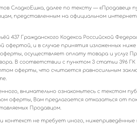
кетов СладкоЕшка, далее по тексту — «Продавец»
зцам, представленным на официальном интерне
тьёй 437 Гражданского Кодекса Российской Федера
й офертой, и в случае принятия изложенных ниже 
оферты, осуществляет оплату товара и услуг П
ора. В соответствии с пунктом 3 статьи 396 ГК 
птом оферты, что считается равносильным закл
те.
женного, внимательно ознакомьтесь с текстом пуб
том оферты, Вам предлагается отказаться от пок
ставляемых Продавцом.
если контекст не требует иного, нижеприведённ