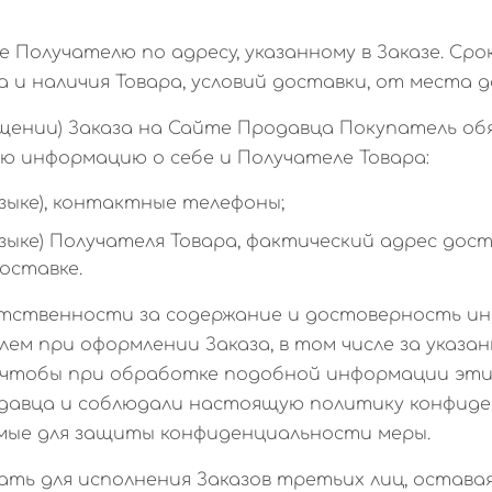
е Получателю по адресу, указанному в Заказе. Сро
 и наличия Товара, условий доставки, от места д
мещении) Заказа на Сайте Продавца Покупатель о
 информацию о себе и Получателе Товара:
языке), контактные телефоны;
 языке) Получателя Товара, фактический адрес до
оставке.
ветственности за содержание и достоверность и
м при оформлении Заказа, в том числе за указа
, чтобы при обработке подобной информации эт
давца и соблюдали настоящую политику конфиде
мые для защиты конфиденциальности меры.
кать для исполнения Заказов третьих лиц, остава