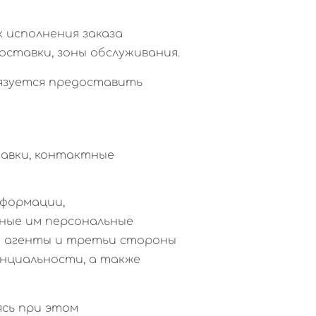
к исполнения заказа
оставки, зоны обслуживания.
бязуется предоставить
ставки, контактные
нформации,
нные им персональные
и агенты и третьи стороны
нциальности, а также
ясь при этом