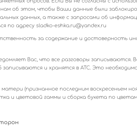
нкетных опросов. Если Вы не согласны с использ
 нам об этом, чтобы Ваши данные были заблокир
альных данных, а также с запросами об информац
 по адресу sladko-eshka.ru@yandex.ru
ветственность за содержание и достоверность и
ведомляет Вас, что все разговоры записываются. 
05 записываются и хранятся в АТС. Это необходи
нь матери (признанное последним воскресеньем нояб
ка и цветовой гаммы и сборка букета по цветам 
Сторон