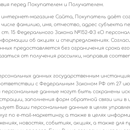
вия перед Покупателем и Получателем.
 в интернет-магазине Сайта, Покупатель даёт со
 числе фамилию, имя, отчество, адрес субъекта п
, ст. 15 Федерального Закона №152-ФЗ «О персональн
информации об акциях и спецпредложениях. Соглас
нных предоставляется без ограничения срока его
азаться от получения рассылки, направив соотв
 персональных данных государственным инстанция
ответствии с Федеральным Законом РФ от 27 июля
и персональные данные могут быть сохранены иск
истрации, заполнения форм обратной связи или в
ьзует Ваши персональные данные в целях управле
луг по e-mail-маркетингу, а также в целях информ
жениях, новостях, событиях, акциях, а также для