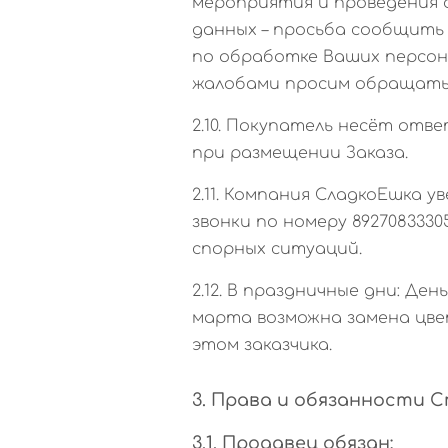
мероприятия и проведения а
данных – просьба сообщить
по обработке Ваших персон
жалобами просим обращаться
2.10. Покупатель несёт от
при размещении Заказа.
2.11. Компания СладкоЕшка у
звонки по номеру 892708333
спорных ситуаций.
2.12. В праздничные дни: Де
марта возможна замена цвет
этом заказчика.
3. Права и обязанности 
3.1. Продавец обязан: