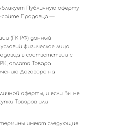
 публикует Публичную оферту
т-сайте Продавца —
ции (ГК РФ) данный
условий физическое лицо,
родавца в соответствии с
РК, оплата Товара
ючению Договора на
личной оферты, и если Вы не
упки Товаров или
ые термины имеют следующие