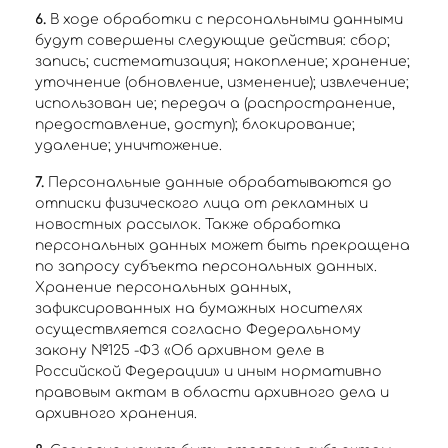
6.
В ходе обработки с персональными данными
будут совершены следующие действия: сбор;
запись; систематизация; накопление; хранение;
уточнение (обновление, изменение); извлечение;
использован ие; передач а (распространение,
предоставление, доступ); блокирование;
удаление; уничтожение.
7.
Персональные данные обрабатываются до
отписки физического лица от рекламных и
новостных рассылок. Также обработка
персональных данных может быть прекращена
по запросу субъекта персональных данных.
Хранение персональных данных,
зафиксированных на бумажных носителях
осуществляется согласно Федеральному
закону №125 -ФЗ «Об архивном деле в
Российской Федерации» и иным нормативно
правовым актам в области архивного дела и
архивного хранения.