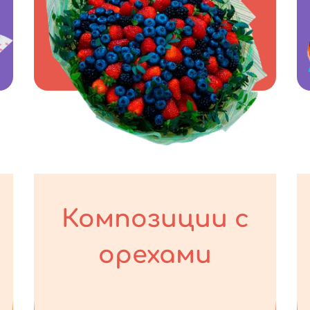
Композиции с
орехами