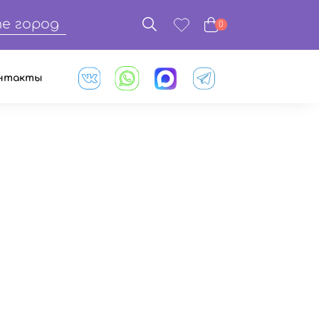
е город
0
нтакты