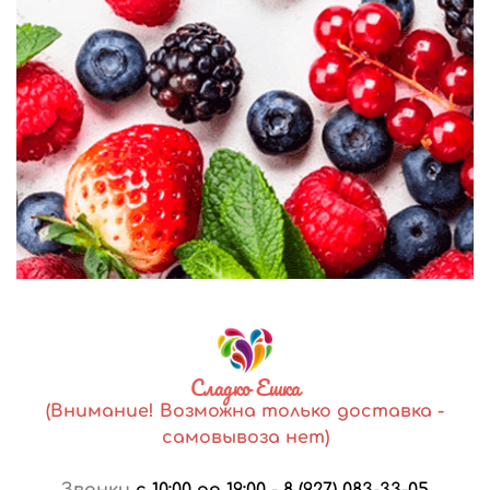
Сладко Ешка
(Внимание! Возможна только доставка -
самовывоза нет)
Звонки
с 10:00 до 19:00
-
8 (927) 083-33-05