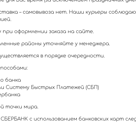
 для Вас время (за исключением праздничных дней
тавка – самовывоза нет. Наши курьеры соблюда
ией.
 при оформлении заказа на сайте.
аленные районы уточняйте у менеджера.
уществляется в порядке очередности.
пособами:
о банка
ли Систему Быстрых Платежей (СБП)
ербанка
й точки мира.
СБЕРБАНК с использованием банковских карт сл