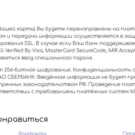
 Вашей карты) Вы будете перенаправлены на пла
ом и передача информации осуществляется в за
рования SSL. В случае если Ваш банк поддержива
rified By Visa, MasterCard SecureCode, MIR Accept
аться ввод специального пароля.
 256-битное шифрование. Конфиденциальность 
О СБЕРБАНК. Введённая информация не будет пр
отренных законодательством РФ. Проведение пла
ветствии с требованиями платёжных систем МИР, 
онравиться
Контакты
Отз