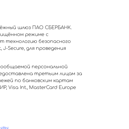
тёжный шлюз ПАО СБЕРБАНК.
щищённом режиме с
ет технологию безопасного
, J-Secure, для проведения
сообщаемой персональной
едоставлена третьим лицам за
тежей по банковским картам
Visa Int., MasterCard Europe
ывы