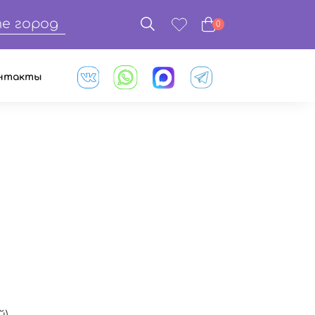
е город
0
нтакты