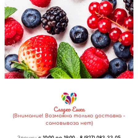
Сладко Ешка
(Внимание! Возможна только доставка -
самовывоза нет)
Звонки
с 10:00 до 19:00
-
8 (927) 083-33-05