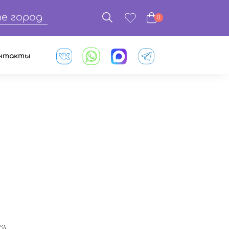
е город
0
нтакты