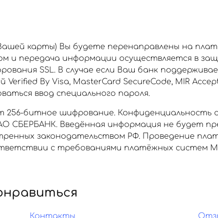
 Вашей карты) Вы будете перенаправлены на пла
ом и передача информации осуществляется в за
рования SSL. В случае если Ваш банк поддержива
rified By Visa, MasterCard SecureCode, MIR Accept
аться ввод специального пароля.
 256-битное шифрование. Конфиденциальность 
О СБЕРБАНК. Введённая информация не будет пр
отренных законодательством РФ. Проведение пла
ветствии с требованиями платёжных систем МИР, 
онравиться
Контакты
Отз