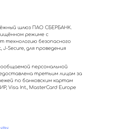
тёжный шлюз ПАО СБЕРБАНК.
щищённом режиме с
ет технологию безопасного
, J-Secure, для проведения
сообщаемой персональной
едоставлена третьим лицам за
тежей по банковским картам
Visa Int., MasterCard Europe
ывы