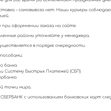
 для Вас время (за исключением праздничных дней
тавка – самовывоза нет. Наши курьеры соблюда
ией.
 при оформлении заказа на сайте.
аленные районы уточняйте у менеджера.
уществляется в порядке очередности.
пособами:
о банка
ли Систему Быстрых Платежей (СБП)
ербанка
й точки мира.
СБЕРБАНК с использованием банковских карт сл