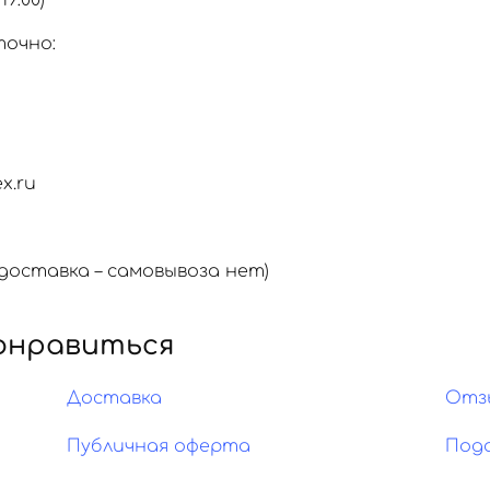
19:00)
точно:
x.ru
оставка – самовывоза нет)
онравиться
Доставка
Отз
Публичная оферта
Под