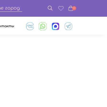
е город
0
нтакты