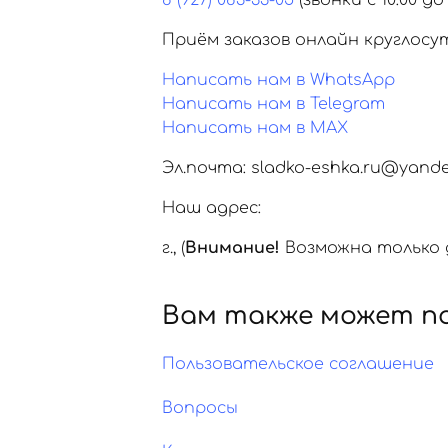
8 (927) 083-33-05
(звонки с 10:00 до 
Приём заказов онлайн круглосу
Написать нам в WhatsApp
Написать нам в Telegram
Написать нам в MAX
Эл.почта: sladko-eshka.ru@yande
Наш адрес:
г.
,
(
Внимание!
Возможна только д
Вам также может п
Пользовательское соглашение
Вопросы