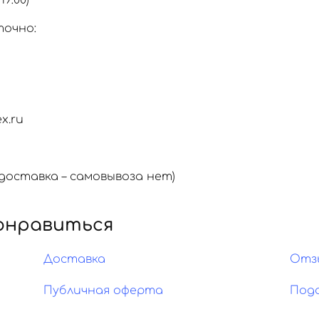
19:00)
точно:
x.ru
оставка – самовывоза нет)
онравиться
Доставка
Отз
Публичная оферта
Под