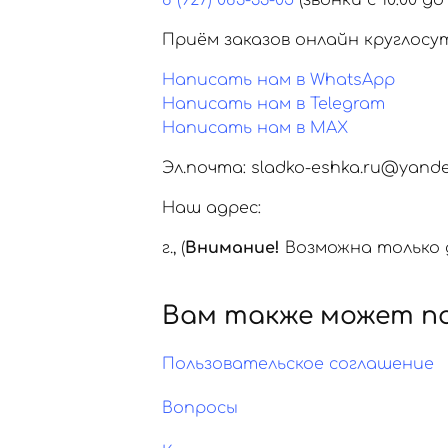
8 (927) 083-33-05
(звонки с 10:00 до 
Приём заказов онлайн круглосу
Написать нам в WhatsApp
Написать нам в Telegram
Написать нам в MAX
Эл.почта: sladko-eshka.ru@yande
Наш адрес:
г.
,
(
Внимание!
Возможна только д
Вам также может п
Пользовательское соглашение
Вопросы