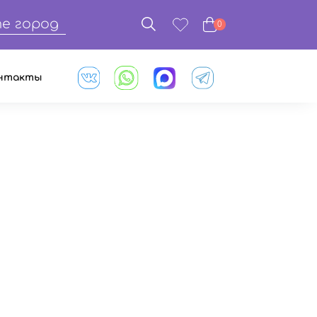
е город
0
нтакты