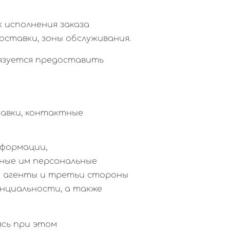
к исполнения заказа
оставки, зоны обслуживания.
бязуется предоставить
ставки, контактные
нформации,
нные им персональные
и агенты и третьи стороны
нциальности, а также
ясь при этом