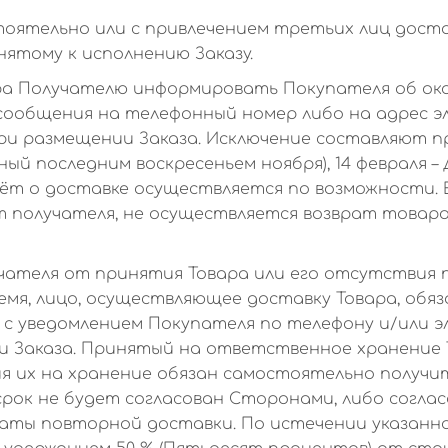
ятельно или с привлечением третьих лиц достав
ятому к исполнению Заказу.
ра Получателю информировать Покупателя об око
сообщения на телефонный номер либо на адрес э
ри размещении Заказа. Исключение составляют п
ый последним воскресеньем ноября), 14 февраля – 
чёт о доставке осуществляется по возможности. 
 получателя, не осуществляется возврат товара
чателя от принятия Товара или его отсутствия 
ремя, лицо, осуществляющее доставку Товара, обя
с уведомлением Покупателя по телефону и/или э
и Заказа. Принятый на ответственное хранение 
я их на хранение обязан самостоятельно получи
 срок не будет согласован Сторонами, либо согла
аты повторной доставки. По истечении указанно