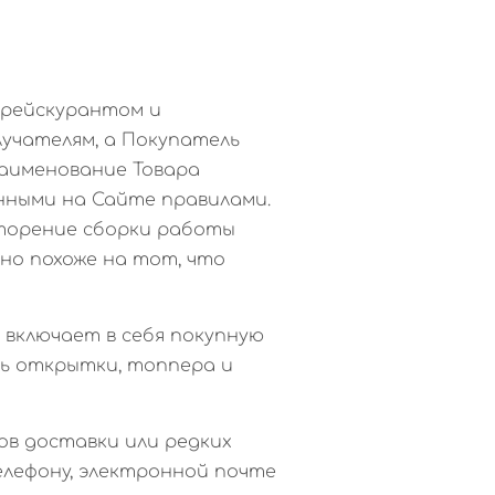
прейскурантом и
лучателям, а Покупатель
наименование Товара
нными на Сайте правилами.
вторение сборки работы
но похоже на тот, что
, включает в себя покупную
ь открытки, топпера и
ов доставки или редких
елефону, электронной почте