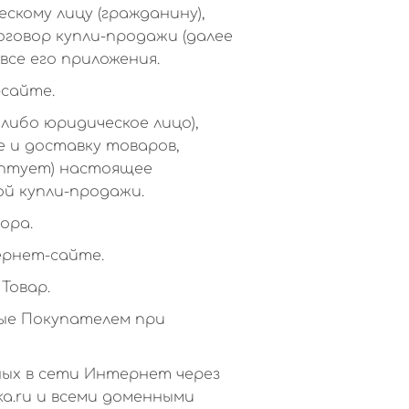
кому лицу (гражданину),
оговор купли-продажи (далее
все его приложения.
-сайте.
либо юридическое лицо),
е и доставку товаров,
ептует) настоящее
ой купли-продажи.
ора.
ернет-сайте.
Товар.
ные Покупателем при
ных в сети Интернет через
ka.ru и всеми доменными