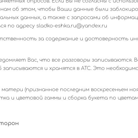
нкетных опросов. Если Вы не согласны с использ
 нам об этом, чтобы Ваши данные были заблокир
альных данных, а также с запросами об информац
 по адресу sladko-eshka.ru@yandex.ru
ветственность за содержание и достоверность и
ведомляет Вас, что все разговоры записываются. 
05 записываются и хранятся в АТС. Это необходи
нь матери (признанное последним воскресеньем нояб
ка и цветовой гаммы и сборка букета по цветам 
Сторон