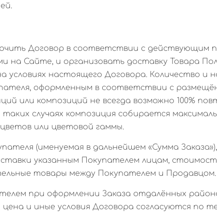
ей.
аключить Договор в соответствии с действующим 
и на Сайте, и организовать доставку Товара По
а условиях настоящего Договора. Количество и 
пателя, оформленным в соответствии с размещё
иций или композиций не всегда возможно 100% по
 таких случаях композиция собирается максималь
 цветов или цветовой гаммы.
упателя (именуемая в дальнейшем «Сумма Заказа»)
оставки указанным Покупателем лицам, стоимост
ельные товары между Покупателем и Продавцом.
упателем при оформлении Заказа отдалённых район
 цена и иные условия Договора согласуются по т