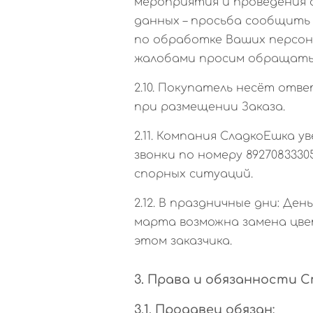
мероприятия и проведения а
данных – просьба сообщить
по обработке Ваших персон
жалобами просим обращаться
2.10. Покупатель несёт от
при размещении Заказа.
2.11. Компания СладкоЕшка у
звонки по номеру 892708333
спорных ситуаций.
2.12. В праздничные дни: Де
марта возможна замена цвет
этом заказчика.
3. Права и обязанности 
3.1. Продавец обязан: