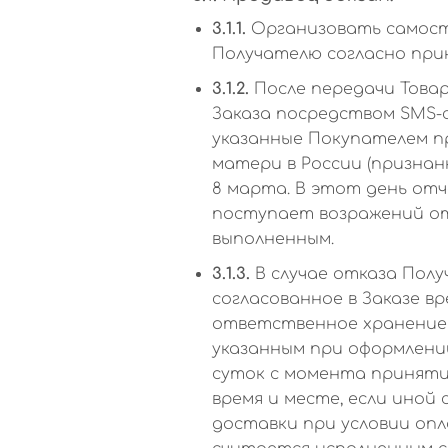
3.1.1.
Организовать самосто
Получателю согласно прин
3.1.2.
После передачи Това
Заказа посредством SMS-
указанные Покупателем п
матери в России (признанн
8 марта. В этот день от
поступает возражений от
выполненным.
3.1.3.
В случае отказа Полу
согласованное в Заказе в
ответственное хранение 
указанным при оформлени
суток с момента приняти
время и месте, если иной
доставки при условии опл