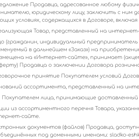
дложение Продавца, адресованное любому физичес
имателю, юридическому лицу, заключить с ним д
щих условиях, содержащихся в Договоре, включая 
реализующая Товар, представленный на интернет
о (гражданин, индивидуальный предприниматель 
именуемый в дальнейшем «Заказ») на приобретени
змещена на «Интернет-сайте», принимает (акц
ферту) Продавца о заключении Договора розничн
оговорочное принятие Покупателем условий Догов
енований ассортимента, представленный на инт
е Покупателем лица, принимающие доставленный 
ции из ассортиментного перечня Товара, указан
тернет-сайте.
ктронных документов (файлов) Продавца, доступ
объединённых под доменными именами: sladko-esh