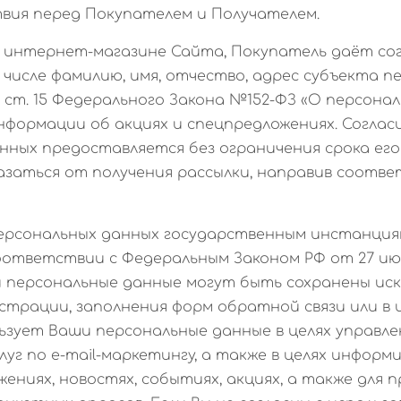
вия перед Покупателем и Получателем.
 в интернет-магазине Сайта, Покупатель даёт со
 числе фамилию, имя, отчество, адрес субъекта п
, ст. 15 Федерального Закона №152-ФЗ «О персональн
информации об акциях и спецпредложениях. Соглас
нных предоставляется без ограничения срока его
азаться от получения рассылки, направив соотв
 персональных данных государственным инстанция
ответствии с Федеральным Законом РФ от 27 июля
и персональные данные могут быть сохранены иск
истрации, заполнения форм обратной связи или в
ьзует Ваши персональные данные в целях управле
луг по e-mail-маркетингу, а также в целях информ
жениях, новостях, событиях, акциях, а также для