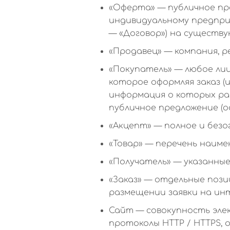
«Оферта» — публичное пре
индивидуальному предприн
— «Договор») на существую
«Продавец» — компания, 
«Покупатель» — любое лиц
которое оформляя заказ (
информация о которых ра
публичное предложение (о
«Акцепт» — полное и без
«Товар» — перечень наим
«Получатель» — указанны
«Заказ» — отдельные пози
размещении заявки на ин
Сайт — совокупность эле
протоколы HTTP / HTTPS, 