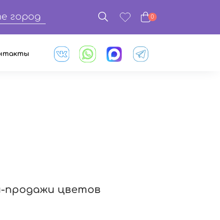
е город
0
нтакты
и-продажи цветов