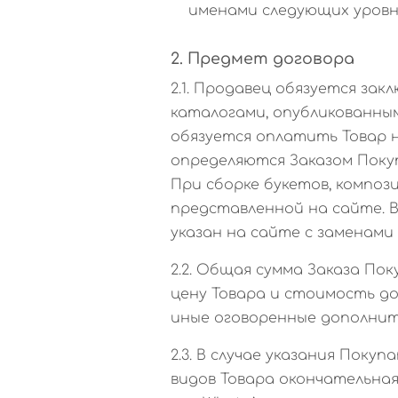
именами следующих уровн
2. Предмет договора
2.1. Продавец обязуется з
каталогами, опубликованным
обязуется оплатить Товар н
определяются Заказом Поку
При сборке букетов, композ
представленной на сайте. В
указан на сайте с заменами
2.2. Общая сумма Заказа Пок
цену Товара и стоимость д
иные оговоренные дополнит
2.3. В случае указания Пок
видов Товара окончательная