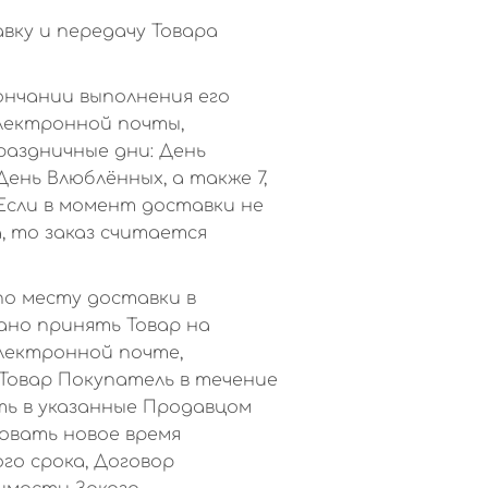
ку и передачу Товара
нчании выполнения его
лектронной почты,
раздничные дни: День
День Влюблённых, а также 7,
Если в момент доставки не
, то заказ считается
по месту доставки в
зано принять Товар на
лектронной почте,
Товар Покупатель в течение
ть в указанные Продавцом
совать новое время
го срока, Договор