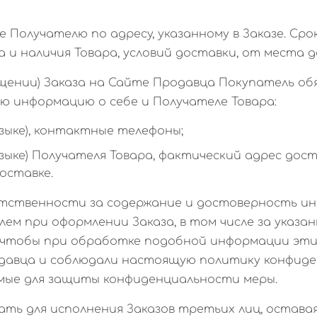
е Получателю по адресу, указанному в Заказе. Сро
 и наличия Товара, условий доставки, от места д
мещении) Заказа на Сайте Продавца Покупатель о
 информацию о себе и Получателе Товара:
языке), контактные телефоны;
 языке) Получателя Товара, фактический адрес до
оставке.
ветственности за содержание и достоверность и
м при оформлении Заказа, в том числе за указа
, чтобы при обработке подобной информации эт
давца и соблюдали настоящую политику конфиде
мые для защиты конфиденциальности меры.
кать для исполнения Заказов третьих лиц, остава