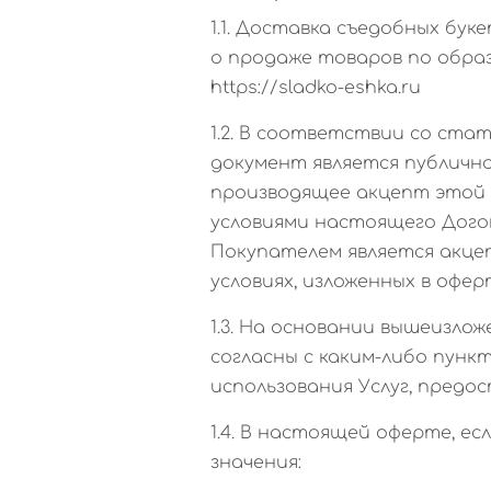
1.1. Доставка съедобных бу
о продаже товаров по обра
https://sladko-eshka.ru
1.2. В соответствии со ста
документ является публично
производящее акцепт этой 
условиями настоящего Догов
Покупателем является акце
условиях, изложенных в офер
1.3. На основании вышеизло
согласны с каким-либо пунк
использования Услуг, предо
1.4. В настоящей оферте, 
значения: