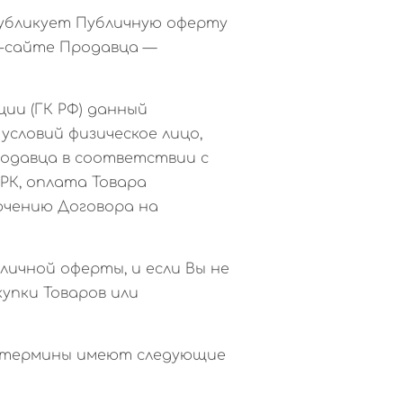
 публикует Публичную оферту
т-сайте Продавца —
ции (ГК РФ) данный
условий физическое лицо,
родавца в соответствии с
РК, оплата Товара
ючению Договора на
личной оферты, и если Вы не
упки Товаров или
ые термины имеют следующие