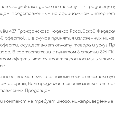
кетов СладкоЕшка, далее по тексту — «Продавец»
зцам, представленным на официальном интерне
тьёй 437 Гражданского Кодекса Российской Федера
й офертой, и в случае принятия изложенных ниже 
оферты, осуществляет оплату товара и услуг П
ора. В соответствии с пунктом 3 статьи 396 ГК 
птом оферты, что считается равносильным закл
те.
женного, внимательно ознакомьтесь с текстом пуб
том оферты, Вам предлагается отказаться от пок
ставляемых Продавцом.
если контекст не требует иного, нижеприведённ