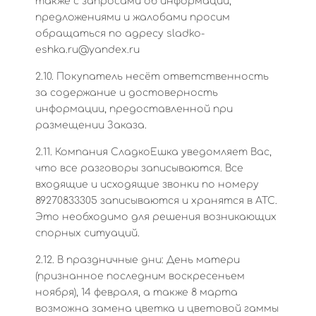
также с запросами об информации,
предложениями и жалобами просим
обращаться по адресу sladko-
eshka.ru@yandex.ru
2.10. Покупатель несёт ответственность
за содержание и достоверность
информации, предоставленной при
размещении Заказа.
2.11. Компания СладкоЕшка уведомляет Вас,
что все разговоры записываются. Все
входящие и исходящие звонки по номеру
89270833305 записываются и хранятся в АТС.
Это необходимо для решения возникающих
спорных ситуаций.
2.12. В праздничные дни: День матери
(признанное последним воскресеньем
ноября), 14 февраля, а также 8 марта
возможна замена цветка и цветовой гаммы