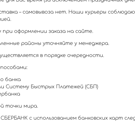
 для Вас время (за исключением праздничных дней
тавка – самовывоза нет. Наши курьеры соблюда
ией.
 при оформлении заказа на сайте.
аленные районы уточняйте у менеджера.
уществляется в порядке очередности.
пособами:
о банка
ли Систему Быстрых Платежей (СБП)
ербанка
й точки мира.
СБЕРБАНК с использованием банковских карт сл