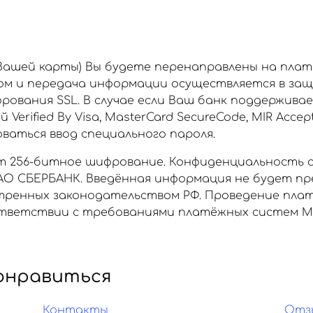
 Вашей карты) Вы будете перенаправлены на пла
ом и передача информации осуществляется в за
рования SSL. В случае если Ваш банк поддержива
rified By Visa, MasterCard SecureCode, MIR Accept
аться ввод специального пароля.
 256-битное шифрование. Конфиденциальность 
О СБЕРБАНК. Введённая информация не будет пр
отренных законодательством РФ. Проведение пла
ветствии с требованиями платёжных систем МИР, 
онравиться
Контакты
Отз