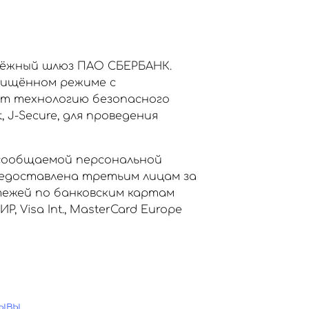
тёжный шлюз ПАО СБЕРБАНК.
щищённом режиме с
ет технологию безопасного
, J-Secure, для проведения
сообщаемой персональной
едоставлена третьим лицам за
тежей по банковским картам
Visa Int., MasterCard Europe
ывы