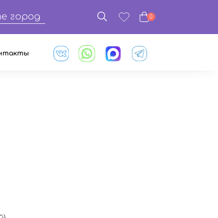
е город
0
нтакты