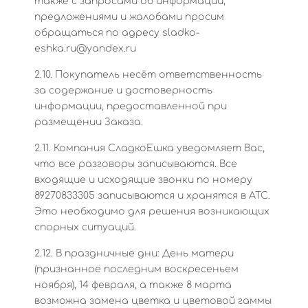
также с запросами об информации,
предложениями и жалобами просим
обращаться по адресу sladko-
eshka.ru@yandex.ru
2.10. Покупатель несёт ответственность
за содержание и достоверность
информации, предоставленной при
размещении Заказа.
2.11. Компания СладкоЕшка уведомляет Вас,
что все разговоры записываются. Все
входящие и исходящие звонки по номеру
89270833305 записываются и хранятся в АТС.
Это необходимо для решения возникающих
спорных ситуаций.
2.12. В праздничные дни: День матери
(признанное последним воскресеньем
ноября), 14 февраля, а также 8 марта
возможна замена цветка и цветовой гаммы