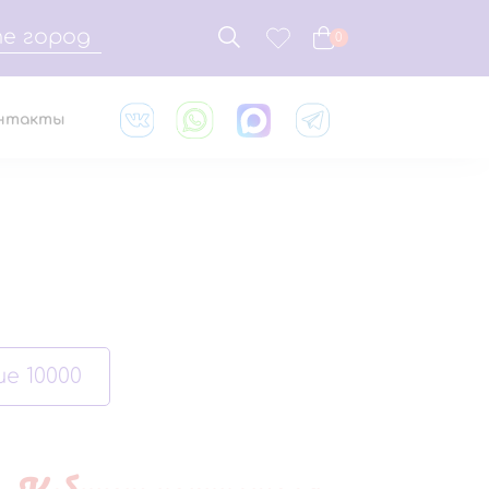
е город
0
нтакты
е 10000