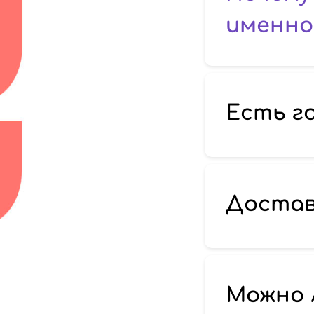
именно 
Есть г
Достав
Можно 