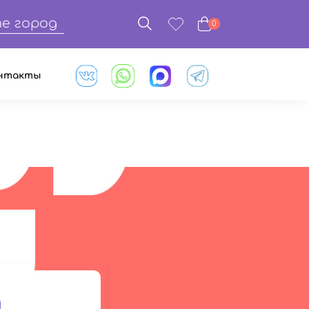
е город
0
нтакты
т