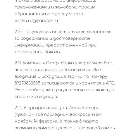
также с запросами об информации,
предложениями и жалобами просим
обращаться по адресу sladko-
eshka.ru@yandex.ru
2.10. Покупатель несёт ответственность
за содержание и достоверность
информации, предоставленной при
размещении Заказа.
2.11. Компания СладкоЕшка уведомляет Вас,
что все разговоры записываются. Все
входящие и исходящие звонки по номеру
89270833305 записываются и хранятся в АТС.
Это необходимо для решения возникающих
спорных ситуаций.
2.12. В праздничные дни: День матери
(признанное последним воскресеньем
ноября), 14 февраля, а также 8 марта
возможна замена цветка и цветовой гаммы