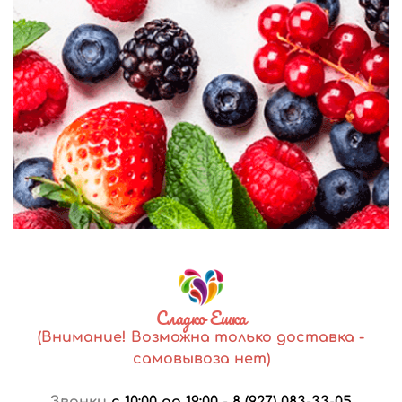
Сладко Ешка
(Внимание! Возможна только доставка -
самовывоза нет)
Звонки
с 10:00 до 19:00
-
8 (927) 083-33-05