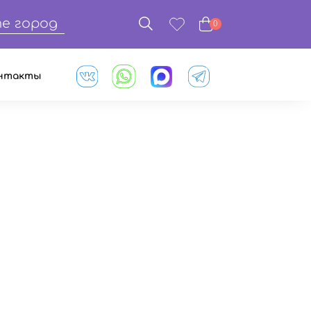
е город
0
нтакты