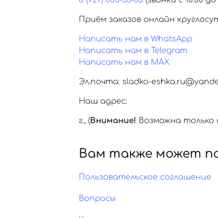
8 (927) 083-33-05
(звонки с 10:00 до 
Приём заказов онлайн круглосу
Написать нам в WhatsApp
Написать нам в Telegram
Написать нам в MAX
Эл.почта: sladko-eshka.ru@yande
Наш адрес:
г.
,
(
Внимание!
Возможна только д
Вам также может п
Пользовательское соглашение
Вопросы