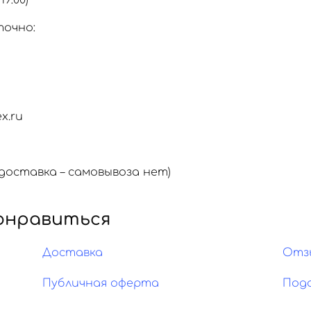
19:00)
точно:
x.ru
оставка – самовывоза нет)
онравиться
Доставка
Отз
Публичная оферта
Под