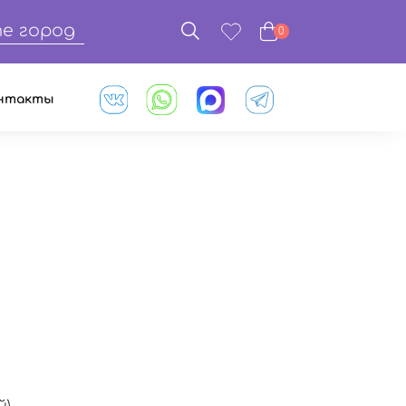
е город
0
нтакты