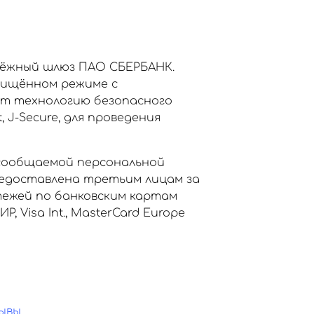
тёжный шлюз ПАО СБЕРБАНК.
щищённом режиме с
ет технологию безопасного
, J-Secure, для проведения
сообщаемой персональной
едоставлена третьим лицам за
тежей по банковским картам
Visa Int., MasterCard Europe
ывы