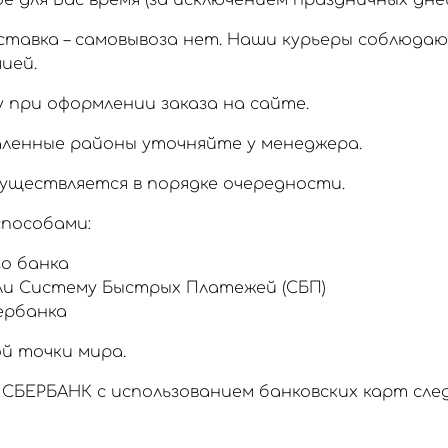
 для Вас время (за исключением праздничных дней
тавка – самовывоза нет. Наши курьеры соблюда
ией.
 при оформлении заказа на сайте.
аленные районы уточняйте у менеджера.
уществляется в порядке очередности.
пособами:
о банка
ли Систему Быстрых Платежей (СБП)
ербанка
й точки мира.
СБЕРБАНК с использованием банковских карт сл