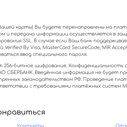
 Вашей карты) Вы будете перенаправлены на пла
ом и передача информации осуществляется в за
рования SSL. В случае если Ваш банк поддержива
rified By Visa, MasterCard SecureCode, MIR Accept
аться ввод специального пароля.
 256-битное шифрование. Конфиденциальность 
О СБЕРБАНК. Введённая информация не будет пр
отренных законодательством РФ. Проведение пла
ветствии с требованиями платёжных систем МИР, 
онравиться
Контакты
Отз