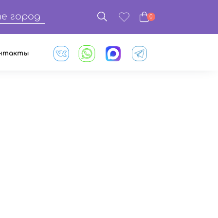
е город
0
нтакты