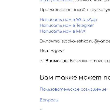
8 (927) 083-33-05
(звонки с 10:00 до 
Приём заказов онлайн круглосу
Написать нам в WhatsApp
Написать нам в Telegram
Написать нам в MAX
Эл.почта: sladko-eshka.ru@yande
Наш адрес:
г.
,
(
Внимание!
Возможна только д
Вам также может п
Пользовательское соглашение
Вопросы