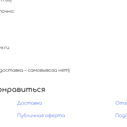
19:00)
точно:
x.ru
оставка – самовывоза нет)
онравиться
Доставка
Отз
Публичная оферта
Под