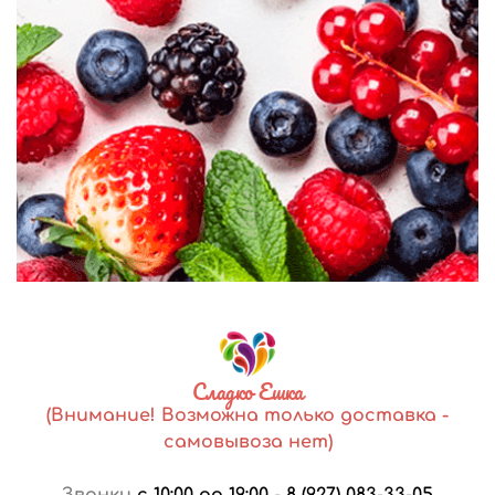
Сладко Ешка
(Внимание! Возможна только доставка -
самовывоза нет)
Звонки
с 10:00 до 19:00
-
8 (927) 083-33-05