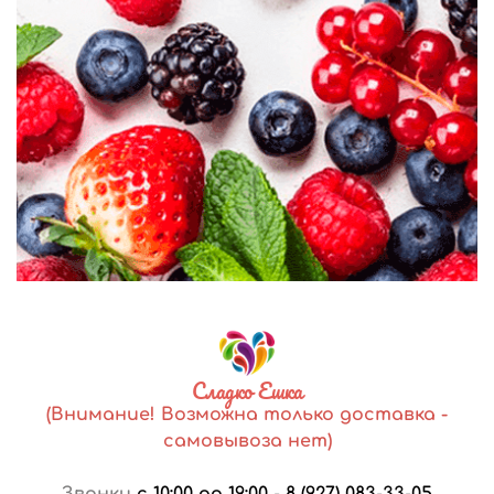
Сладко Ешка
(Внимание! Возможна только доставка -
самовывоза нет)
Звонки
с 10:00 до 19:00
-
8 (927) 083-33-05