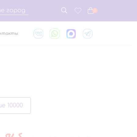
е город
0
нтакты
е 10000