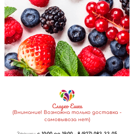
Сладко Ешка
(Внимание! Возможна только доставка -
самовывоза нет)
Звонки
с 10:00 до 19:00
-
8 (927) 083-33-05