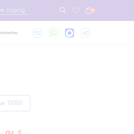
е город
0
нтакты
е 10000