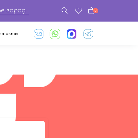
е город
0
нтакты
т