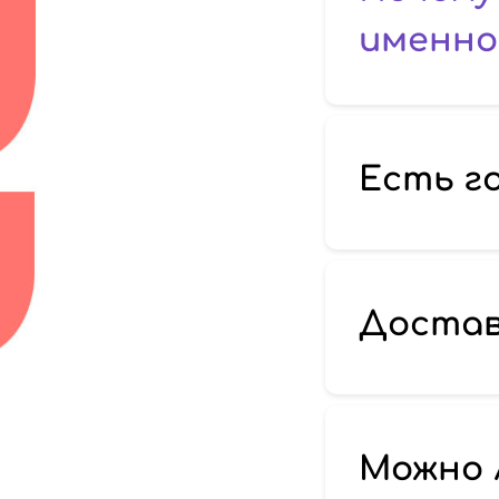
именно 
Есть г
Достав
Можно 