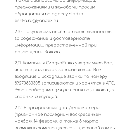
также с запросами об информации,
предложениями и жалобами просим
обращаться по адресу sladko-
eshka.ru@yandex.ru
2.10. Покупатель несёт ответственность
за содержание и достоверность
информации, предоставленной при
размещении Заказа.
2.11. Компания СладкоЕшка уведомляет Вас,
что все разговоры записываются. Все
входящие и исходящие звонки по номеру
89270833305 записываются и хранятся в АТС.
Это необходимо для решения возникающих
спорных ситуаций.
2.12. В праздничные дни: День матери
(признанное последним воскресеньем
ноября), 14 февраля, а также 8 марта
возможна замена цветка и цветовой гаммы