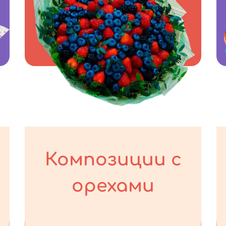
Композиции с
орехами