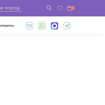
е город
0
нтакты