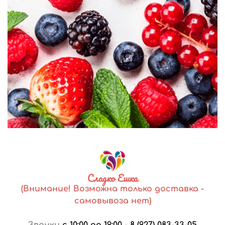
Сладко Ешка
(Внимание! Возможна только доставка -
самовывоза нет)
Звонки
с 10:00 до 19:00
-
8 (927) 083-33-05