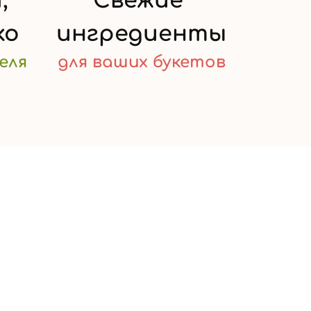
,
Свежие
ко
ингредиенты
еля
для ваших
букетов