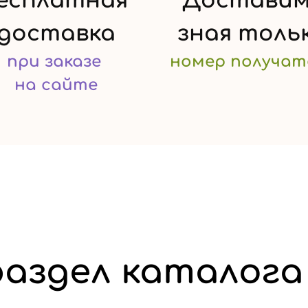
есплатная
Доставим
доставка
зная
толь
при заказе
номер
получат
на сайте
аздел каталога