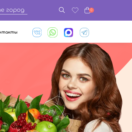
е город
0
нтакты