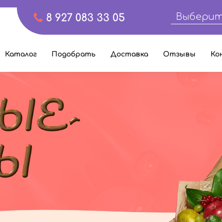
Выберит
8 927 083 33 05
Каталог
Подобрать
Доставка
Отзывы
Ко