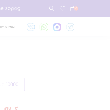
е город
0
нтакты
е 10000