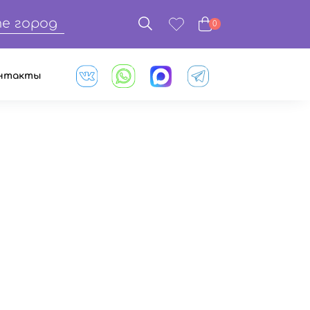
е город
0
нтакты