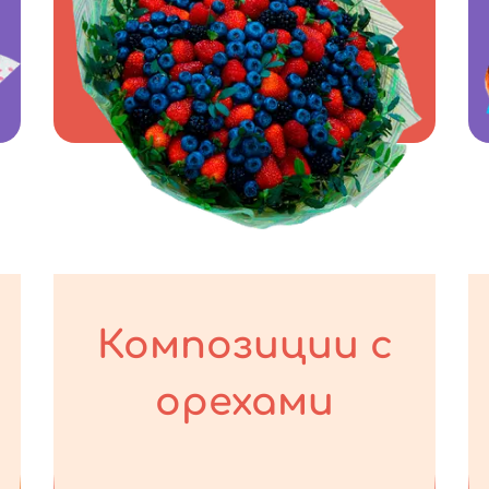
Композиции с
орехами