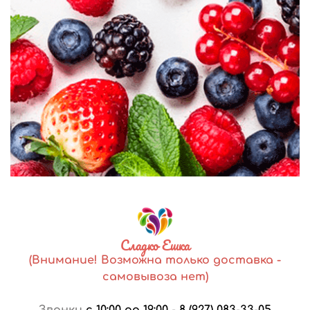
Сладко Ешка
(Внимание! Возможна только доставка -
самовывоза нет)
Звонки
с 10:00 до 19:00
-
8 (927) 083-33-05