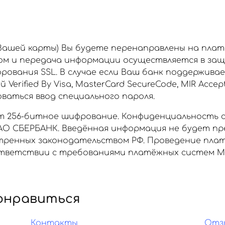
 Вашей карты) Вы будете перенаправлены на пла
ом и передача информации осуществляется в за
рования SSL. В случае если Ваш банк поддержива
rified By Visa, MasterCard SecureCode, MIR Accept
аться ввод специального пароля.
 256-битное шифрование. Конфиденциальность 
О СБЕРБАНК. Введённая информация не будет пр
отренных законодательством РФ. Проведение пла
ветствии с требованиями платёжных систем МИР, 
онравиться
Контакты
Отз