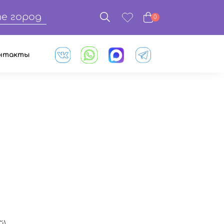
е город
0
нтакты