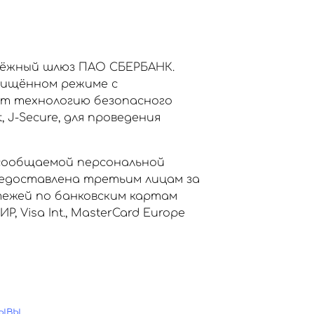
тёжный шлюз ПАО СБЕРБАНК.
щищённом режиме с
ет технологию безопасного
, J-Secure, для проведения
сообщаемой персональной
едоставлена третьим лицам за
тежей по банковским картам
Visa Int., MasterCard Europe
ывы