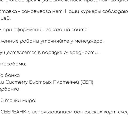
 для Вас время (за исключением праздничных дней
тавка – самовывоза нет. Наши курьеры соблюда
ией.
 при оформлении заказа на сайте.
аленные районы уточняйте у менеджера.
уществляется в порядке очередности.
пособами:
о банка
ли Систему Быстрых Платежей (СБП)
ербанка
й точки мира.
СБЕРБАНК с использованием банковских карт сл