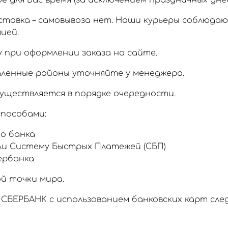
 для Вас время (за исключением праздничных дней
тавка – самовывоза нет. Наши курьеры соблюда
ией.
 при оформлении заказа на сайте.
аленные районы уточняйте у менеджера.
уществляется в порядке очередности.
пособами:
о банка
ли Систему Быстрых Платежей (СБП)
ербанка
й точки мира.
СБЕРБАНК с использованием банковских карт сл