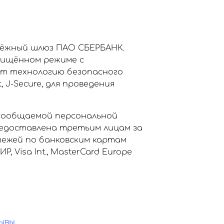
тёжный шлюз ПАО СБЕРБАНК.
щищённом режиме с
ет технологию безопасного
, J-Secure, для проведения
сообщаемой персональной
едоставлена третьим лицам за
тежей по банковским картам
Visa Int., MasterCard Europe
ывы