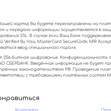
 Вашей карты) Вы будете перенаправлены на пла
ом и передача информации осуществляется в за
рования SSL. В случае если Ваш банк поддержива
rified By Visa, MasterCard SecureCode, MIR Accept
аться ввод специального пароля.
 256-битное шифрование. Конфиденциальность 
О СБЕРБАНК. Введённая информация не будет пр
отренных законодательством РФ. Проведение пла
ветствии с требованиями платёжных систем МИР, 
онравиться
Контакты
Отз