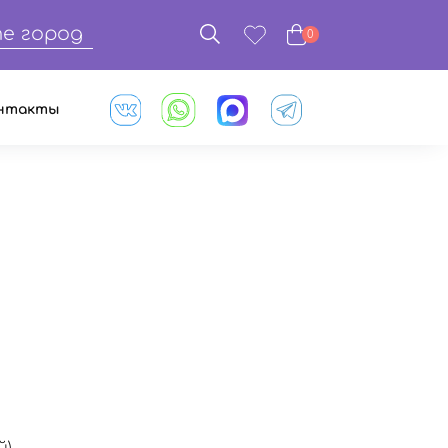
е город
0
нтакты