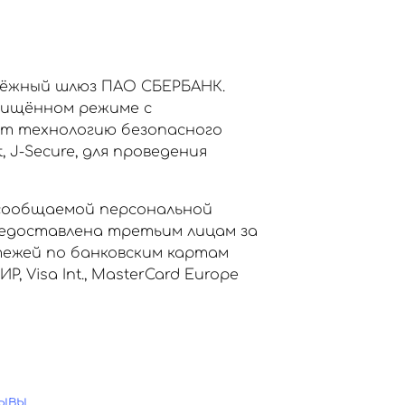
тёжный шлюз ПАО СБЕРБАНК.
щищённом режиме с
ет технологию безопасного
, J-Secure, для проведения
сообщаемой персональной
едоставлена третьим лицам за
тежей по банковским картам
Visa Int., MasterCard Europe
ывы