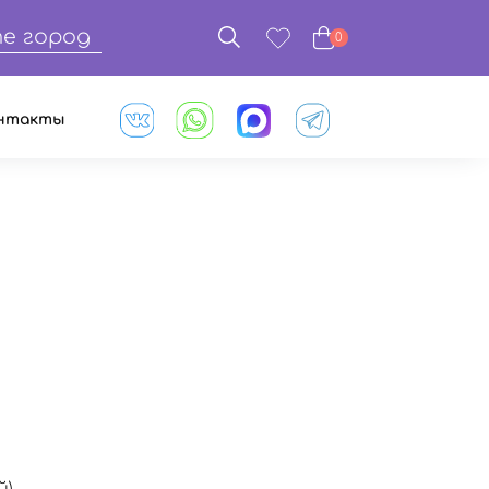
е город
0
нтакты