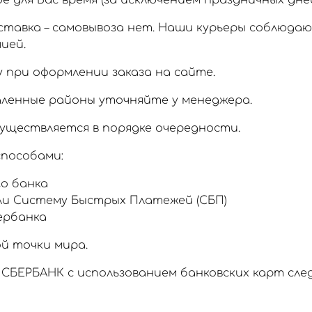
 для Вас время (за исключением праздничных дней
тавка – самовывоза нет. Наши курьеры соблюда
ией.
 при оформлении заказа на сайте.
аленные районы уточняйте у менеджера.
уществляется в порядке очередности.
пособами:
о банка
ли Систему Быстрых Платежей (СБП)
ербанка
й точки мира.
СБЕРБАНК с использованием банковских карт сл