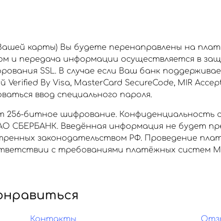
 Вашей карты) Вы будете перенаправлены на пла
ом и передача информации осуществляется в за
рования SSL. В случае если Ваш банк поддержива
rified By Visa, MasterCard SecureCode, MIR Accept
аться ввод специального пароля.
 256-битное шифрование. Конфиденциальность 
О СБЕРБАНК. Введённая информация не будет пр
отренных законодательством РФ. Проведение пла
ветствии с требованиями платёжных систем МИР, 
онравиться
Контакты
Отз