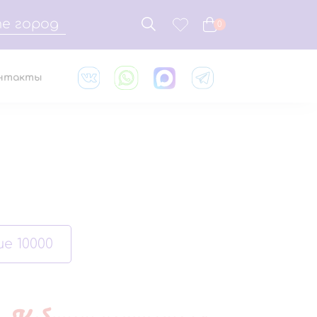
е город
0
нтакты
е 10000