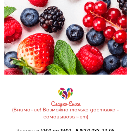
Сладко Ешка
(Внимание! Возможна только доставка -
самовывоза нет)
Звонки
с 10:00 до 19:00
-
8 (927) 083-33-05