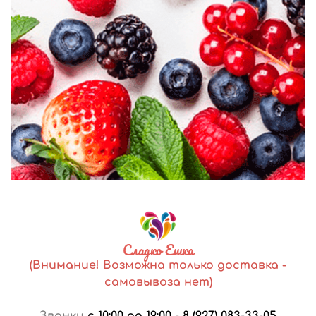
Сладко Ешка
(Внимание! Возможна только доставка -
самовывоза нет)
Звонки
с 10:00 до 19:00
-
8 (927) 083-33-05