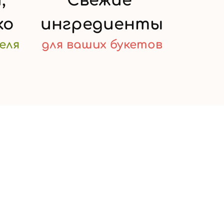
,
Свежие
ко
ингредиенты
еля
для ваших
букетов