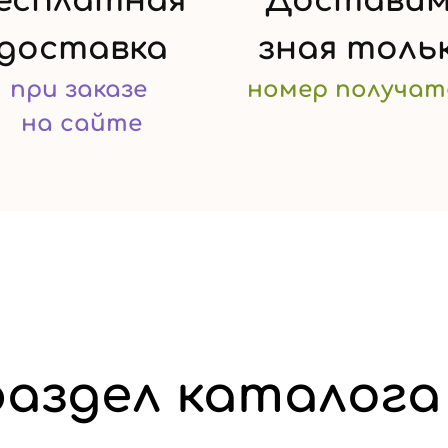
есплатная
Доставим
доставка
зная
толь
при заказе
номер
получат
на сайте
аздел каталога