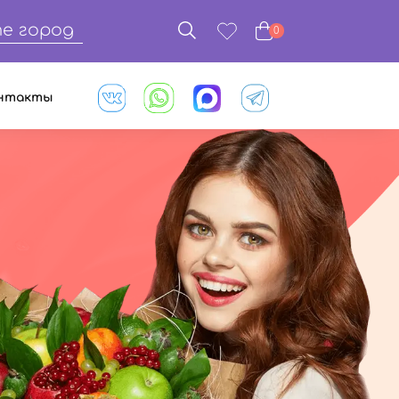
е город
0
нтакты