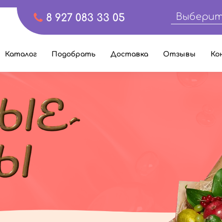
Выберит
8 927 083 33 05
Каталог
Подобрать
Доставка
Отзывы
Ко