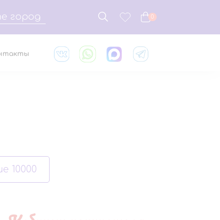
е город
0
нтакты
е 10000