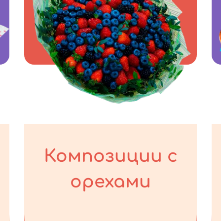
Композиции с
орехами