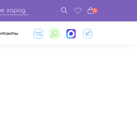
е город
0
нтакты