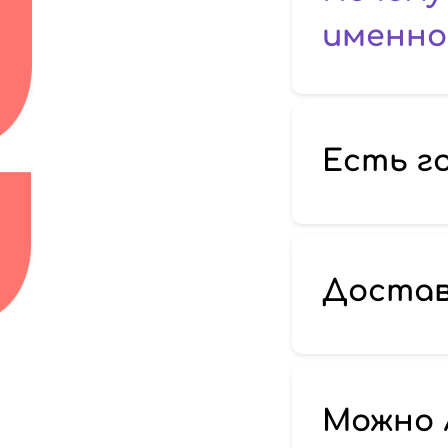
именно 
Есть г
Достав
Можно 