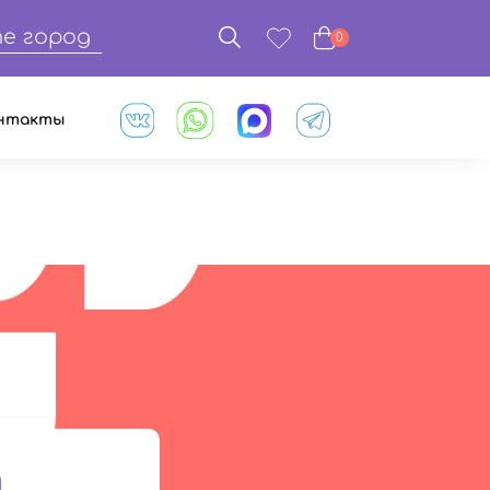
е город
0
нтакты
т