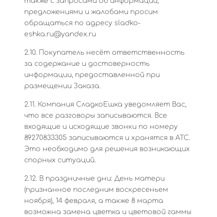
также с запросами об информации,
предложениями и жалобами просим
обращаться по адресу sladko-
eshka.ru@yandex.ru
2.10. Покупатель несёт ответственность
за содержание и достоверность
информации, предоставленной при
размещении Заказа.
2.11. Компания СладкоЕшка уведомляет Вас,
что все разговоры записываются. Все
входящие и исходящие звонки по номеру
89270833305 записываются и хранятся в АТС.
Это необходимо для решения возникающих
спорных ситуаций.
2.12. В праздничные дни: День матери
(признанное последним воскресеньем
ноября), 14 февраля, а также 8 марта
возможна замена цветка и цветовой гаммы