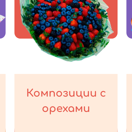
Композиции с
орехами