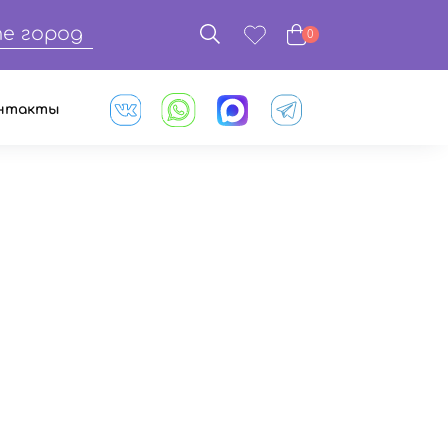
е город
0
нтакты