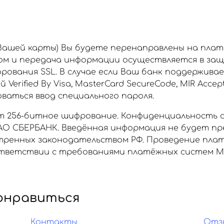
 Вашей карты) Вы будете перенаправлены на пла
ом и передача информации осуществляется в за
рования SSL. В случае если Ваш банк поддержива
rified By Visa, MasterCard SecureCode, MIR Accept
аться ввод специального пароля.
 256-битное шифрование. Конфиденциальность 
О СБЕРБАНК. Введённая информация не будет пр
отренных законодательством РФ. Проведение пла
ветствии с требованиями платёжных систем МИР, 
онравиться
Контакты
Отз