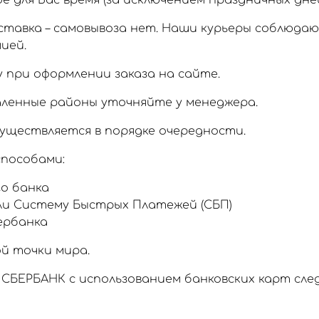
 для Вас время (за исключением праздничных дней
тавка – самовывоза нет. Наши курьеры соблюда
ией.
 при оформлении заказа на сайте.
аленные районы уточняйте у менеджера.
уществляется в порядке очередности.
пособами:
о банка
ли Систему Быстрых Платежей (СБП)
ербанка
й точки мира.
СБЕРБАНК с использованием банковских карт сл