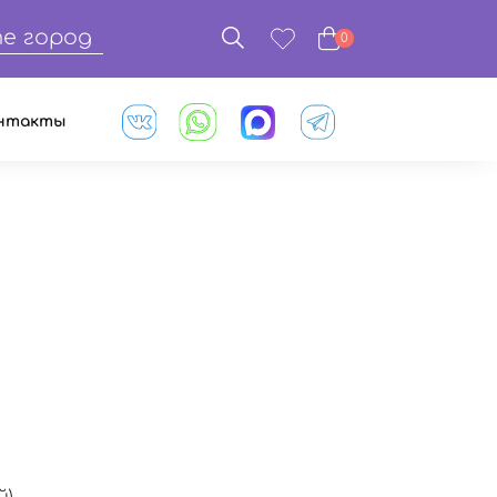
е город
0
нтакты