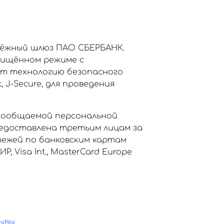
тёжный шлюз ПАО СБЕРБАНК.
щищённом режиме с
ет технологию безопасного
, J-Secure, для проведения
сообщаемой персональной
едоставлена третьим лицам за
тежей по банковским картам
Visa Int., MasterCard Europe
ывы