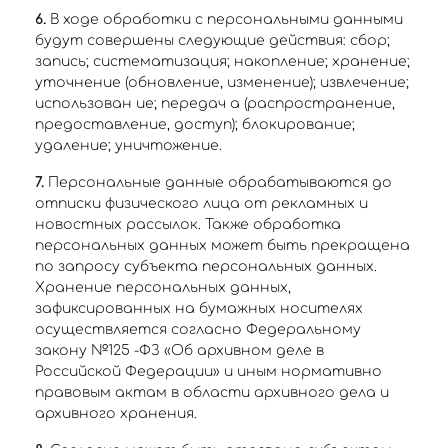
6.
В ходе обработки с персональными данными
будут совершены следующие действия: сбор;
запись; систематизация; накопление; хранение;
уточнение (обновление, изменение); извлечение;
использован ие; передач а (распространение,
предоставление, доступ); блокирование;
удаление; уничтожение.
7.
Персональные данные обрабатываются до
отписки физического лица от рекламных и
новостных рассылок. Также обработка
персональных данных может быть прекращена
по запросу субъекта персональных данных.
Хранение персональных данных,
зафиксированных на бумажных носителях
осуществляется согласно Федеральному
закону №125 -ФЗ «Об архивном деле в
Российской Федерации» и иным нормативно
правовым актам в области архивного дела и
архивного хранения.